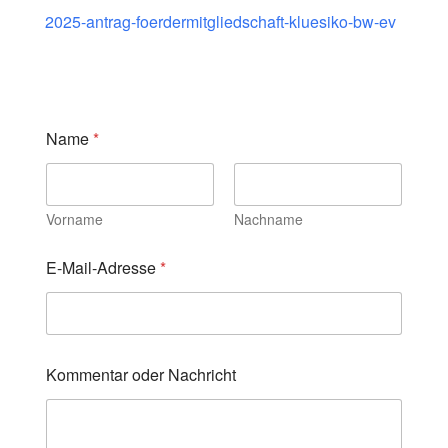
2025-antrag-foerdermitgliedschaft-kluesiko-bw-ev
Name
*
Vorname
Nachname
o
E-Mail-Adresse
*
d
e
r
E
-
M
Kommentar oder Nachricht
a
i
l
-