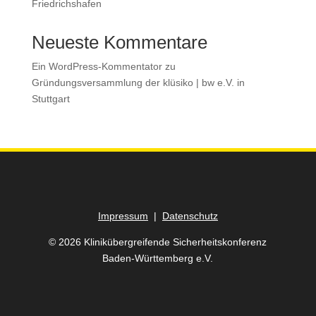
Friedrichshafen
Neueste Kommentare
Ein WordPress-Kommentator
zu
Gründungsversammlung der klüsiko | bw e.V. in
Stuttgart
Impressum
|
Datenschutz
© 2026 Klinikübergreifende Sicherheitskonferenz
Baden-Württemberg e.V.