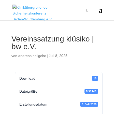
Vereinssatzung klüsiko |
bw e.V.
von
andreas.heilgeist
|
Juli 8, 2025
Download
18
Dateigröße
5.38 MB
Erstellungsdatum
8. Juli 2025